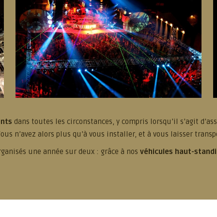
ents
dans toutes les circonstances, y compris lorsqu’il s’agit d’a
Vous n’avez alors plus qu’à vous installer, et à vous laisser trans
ganisés une année sur deux : grâce à nos
véhicules haut-stand