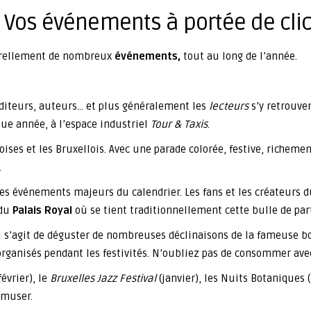
- Vos événements à portée de cli
urellement de nombreux
événements,
tout au long de l’année.
éditeurs, auteurs… et plus généralement les
lecteurs
s’y retrouve
ue année, à l’espace industriel
Tour & Taxis
.
ises et les Bruxellois. Avec une parade colorée, festive, richement
.
s événements majeurs du calendrier. Les fans et les créateurs 
 du
Palais Royal
où se tient traditionnellement cette bulle de par
Il s’agit de déguster de nombreuses déclinaisons de la fameuse b
t organisés pendant les festivités. N’oubliez pas de consommer av
février), le
Bruxelles Jazz Festival
(janvier), les Nuits Botaniques 
amuser.