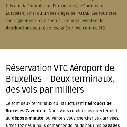
tels que la Commission Européenne, le Parlement
Européen, ainsi qu’un des sièges de l’
OTAN
. Les touristes
sont également représentés ; un large éventail de
destinations
peut être regagnée, hiver comme été.
Réservation VTC Aéroport de
Bruxelles - Deux terminaux,
des vols par milliers
Ce sont deux terminaux qui structurent
l’aéroport de
Bruxelles Zaventem
. Nous vous conduisons directement
au
dépose-minute
, ou venons vous chercher aux arrivées.
N’hésitez pas à nous demander de l’aide pour les
bagages
,