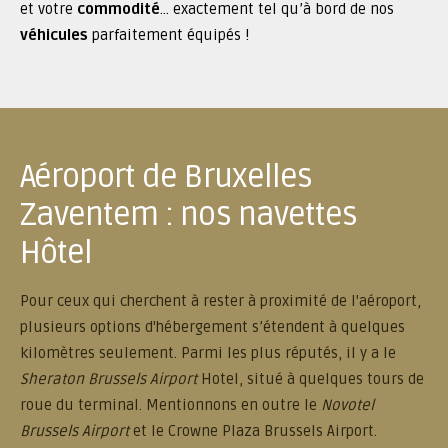
et votre
commodité
… exactement tel qu’à bord de nos
véhicules
parfaitement équipés !
Aéroport de Bruxelles
Zaventem : nos navettes
Hôtel
Pour ceux qui cherchent à rester à proximité de l'aéroport,
plusieurs options d'hébergement s’étendent à quelques
kilomètres seulement. Parmi les plus réputés, il y a le
Sheraton Brussels Airport
Hotel, situé à quelques tours de
roue du terminal. Mentionnons en outre le
Novotel
Brussels Airport
et le Crowne Plaza Brussels Airport.